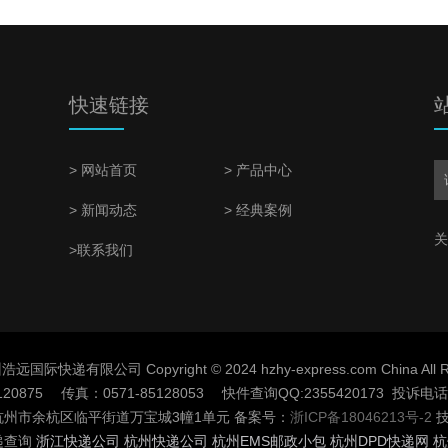
快速链接
> 网站首页
> 产品中心
> 新闻动态
> 经典案例
关
>联系我们
快递有限公司 Copyright © 2024 hzhy-express.com China All Rig
20875 传真：0571-85128053 快件查询QQ:2355420173 投诉电话：
州市余杭区临平街道万宝城3幢1单元 备案号：
浙ICP备18046213号-2
技
递查询
浙江快递公司
杭州快递公司
杭州EMS邮政小包
杭州DPD快递网
杭