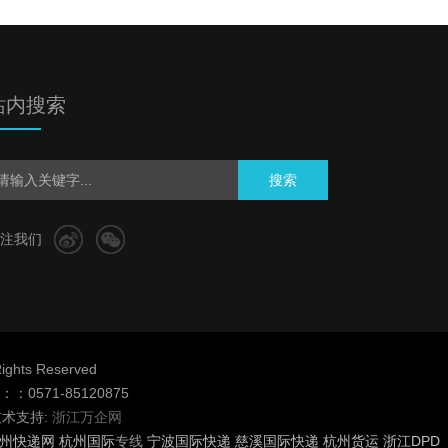
站内搜索
搜索
注我们
hts Reserved
：0571-85120875
术支持:
浙江万企网
州快递网
杭州国际
专线
宁波国际快递
慈溪国际快递
杭州货运
浙江DPD