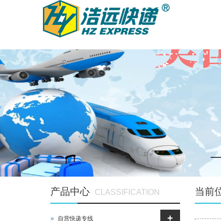
欢迎光临杭州浩远国际快递-Hzhy-express.com!
登录
|
注册
English
|
中文版
收藏本站
服务热线：
0571-85120875 0571-85128053
产品中心
当前
CLASSIFICATION
+
自营快递专线