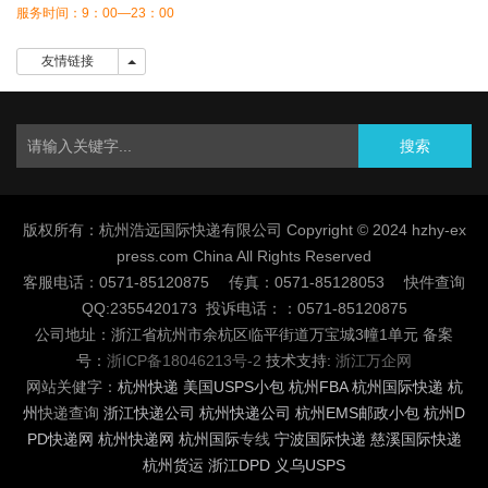
服务时间：9：00—23：00
友情链接
友情链接
搜索
版权所有：杭州浩远国际快递有限公司 Copyright © 2024 hzhy-ex
press.com China All Rights Reserved
客服电话：0571-85120875 传真：0571-85128053 快件查询
QQ:2355420173 投诉电话：：0571-85120875
公司地址：浙江省杭州市余杭区临平街道万宝城3幢1单元 备案
号：
浙ICP备18046213号-2
技术支持:
浙江万企网
网站关健字：
杭州快递
美国USPS小包
杭州FBA
杭州国际快递
杭
州
快递查询
浙江快递公司
杭州快递公司
杭州EMS邮政小包
杭州D
PD快递网
杭州快递网
杭州国际
专线
宁波国际快递
慈溪国际快递
杭州货运
浙江DPD
义乌USPS